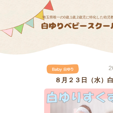
埼玉県唯一の0歳,1歳,2歳児に特化した幼児
2
８月２３日（水）