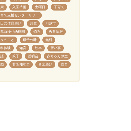
健康
入園準備
土曜日
子育て
子育て支援センターリリー
安田式体育遊び
川越
川越市
川越白ゆり幼稚園
悩み
教育情報
日々のこと
母子分離
無料
無料体験
知育
絵本
習い事
英語
親子
説明会
赤ちゃん教室
運動
非認知能力
音楽遊び
食育