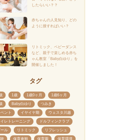
したらいい？？
赤ちゃんの人見知り、どの
ように接すればいい？
リトミック、ベビーダンス
など、親子で楽しめる赤ち
ゃん教室「Baby白ゆり」を
開催しました！
タグ
歳
1歳
1歳0ヶ月
1歳6ヶ月
歳
Baby白ゆり
つみき
イベント
イヤイヤ期
ウェスタ川越
トイレトレーニング
ドルフィンクラブ
プール
リトミック
リフレッシュ
体験
保育参観
保育園
保育環境