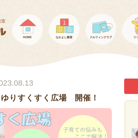
教室
HOME
なかよし教室
ドルフィンクラブ
リ
023.08.13
白ゆりすくすく広場 開催！