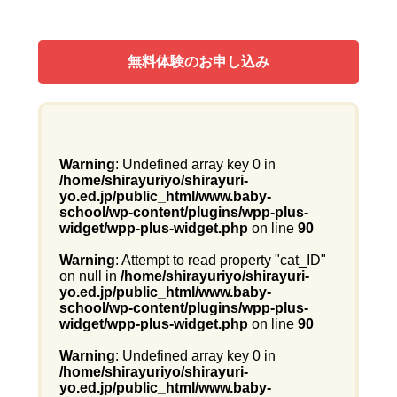
無料体験のお申し込み
Warning
: Undefined array key 0 in
/home/shirayuriyo/shirayuri-
yo.ed.jp/public_html/www.baby-
school/wp-content/plugins/wpp-plus-
widget/wpp-plus-widget.php
on line
90
Warning
: Attempt to read property "cat_ID"
on null in
/home/shirayuriyo/shirayuri-
yo.ed.jp/public_html/www.baby-
school/wp-content/plugins/wpp-plus-
widget/wpp-plus-widget.php
on line
90
Warning
: Undefined array key 0 in
/home/shirayuriyo/shirayuri-
yo.ed.jp/public_html/www.baby-