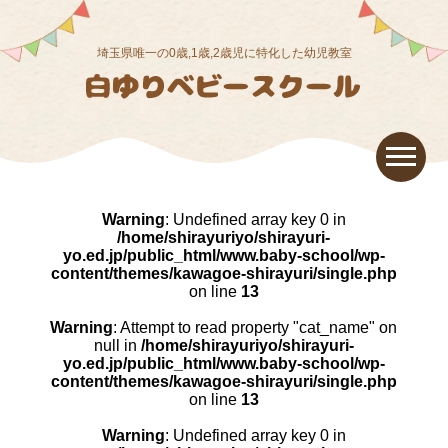
埼玉県唯一の0歳,1歳,2歳児に特化した幼児教室
Warning
: Undefined array key 0 in
/home/shirayuriyo/shirayuri-
yo.ed.jp/public_html/www.baby-school/wp-
content/themes/kawagoe-shirayuri/single.php
on line
13
Warning
: Attempt to read property "cat_name" on
null in
/home/shirayuriyo/shirayuri-
yo.ed.jp/public_html/www.baby-school/wp-
content/themes/kawagoe-shirayuri/single.php
on line
13
Warning
: Undefined array key 0 in