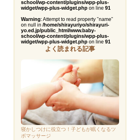
school/wp-content/plugins/wpp-plus-
widget/wpp-plus-widget.php
on line
91
Warning
: Attempt to read property "name"
on null in
/home/shirayuriyo/shirayuri-
yo.ed.jp/public_html/www.baby-
school/wp-content/plugins/wpp-plus-
widget/wpp-plus-widget.php
on line
91
よく読まれる記事
寝かしつけに役立つ！子どもが眠くなるツ
ボマッサージ