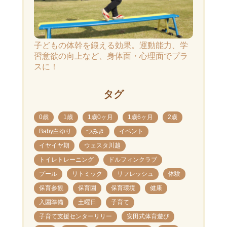
子どもの体幹を鍛える効果。運動能力、学
習意欲の向上など、身体面・心理面でプラ
スに！
タグ
0歳
1歳
1歳0ヶ月
1歳6ヶ月
2歳
Baby白ゆり
つみき
イベント
イヤイヤ期
ウェスタ川越
トイレトレーニング
ドルフィンクラブ
プール
リトミック
リフレッシュ
体験
保育参観
保育園
保育環境
健康
入園準備
土曜日
子育て
子育て支援センターリリー
安田式体育遊び