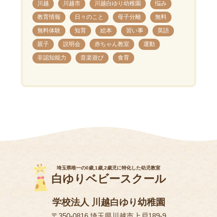
川越
川越市
川越白ゆり幼稚園
悩み
教育情報
日々のこと
母子分離
無料
無料体験
知育
絵本
習い事
英語
親子
説明会
赤ちゃん教室
運動
非認知能力
音楽遊び
食育
埼玉県唯一の0歳,1歳,2歳児に特化した幼児教室
白ゆりベビースクール
学校法人 川越白ゆり幼稚園
〒350-0816 埼玉県川越市上戸189-9