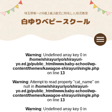
埼玉県唯一の0歳,1歳,2歳児に特化した幼児教室
Warning
: Undefined array key 0 in
/home/shirayuriyo/shirayuri-
yo.ed.jp/public_html/www.baby-school/wp-
content/themes/kawagoe-shirayuri/single.php
on line
13
Warning
: Attempt to read property "cat_name" on
null in
/home/shirayuriyo/shirayuri-
yo.ed.jp/public_html/www.baby-school/wp-
content/themes/kawagoe-shirayuri/single.php
on line
13
Warning
: Undefined array key 0 in