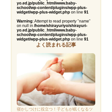
yo.ed.jp/public_html/www.baby-
school/wp-content/plugins/wpp-plus-
widget/wpp-plus-widget.php
on line
91
Warning
: Attempt to read property "name"
on null in
/home/shirayuriyo/shirayuri-
yo.ed.jp/public_html/www.baby-
school/wp-content/plugins/wpp-plus-
widget/wpp-plus-widget.php
on line
91
よく読まれる記事
寝かしつけに役立つ！子どもが眠くなるツ