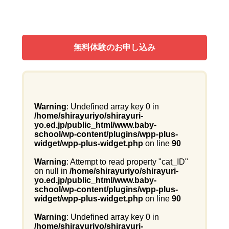
無料体験のお申し込み
Warning
: Undefined array key 0 in
/home/shirayuriyo/shirayuri-
yo.ed.jp/public_html/www.baby-
school/wp-content/plugins/wpp-plus-
widget/wpp-plus-widget.php
on line
90
Warning
: Attempt to read property "cat_ID"
on null in
/home/shirayuriyo/shirayuri-
yo.ed.jp/public_html/www.baby-
school/wp-content/plugins/wpp-plus-
widget/wpp-plus-widget.php
on line
90
Warning
: Undefined array key 0 in
/home/shirayuriyo/shirayuri-