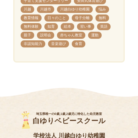
子育て支援センターリリー
安田式体育遊び
川越
川越市
川越白ゆり幼稚園
悩み
教育情報
日々のこと
母子分離
無料
無料体験
知育
絵本
習い事
英語
親子
説明会
赤ちゃん教室
運動
非認知能力
音楽遊び
食育
埼玉県唯一の0歳,1歳,2歳児に特化した幼児教室
白ゆりベビースクール
学校法人 川越白ゆり幼稚園