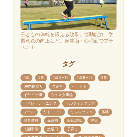
子どもの体幹を鍛える効果。運動能力、学
習意欲の向上など、身体面・心理面でプラ
スに！
タグ
0歳
1歳
1歳0ヶ月
1歳6ヶ月
2歳
Baby白ゆり
つみき
イベント
イヤイヤ期
ウェスタ川越
トイレトレーニング
ドルフィンクラブ
プール
リトミック
リフレッシュ
体験
保育参観
保育園
保育環境
健康
入園準備
土曜日
子育て