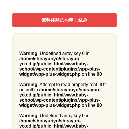
無料体験のお申し込み
Warning
: Undefined array key 0 in
/home/shirayuriyo/shirayuri-
yo.ed.jp/public_html/www.baby-
school/wp-content/plugins/wpp-plus-
widget/wpp-plus-widget.php
on line
90
Warning
: Attempt to read property "cat_ID"
on null in
/home/shirayuriyo/shirayuri-
yo.ed.jp/public_html/www.baby-
school/wp-content/plugins/wpp-plus-
widget/wpp-plus-widget.php
on line
90
Warning
: Undefined array key 0 in
/home/shirayuriyo/shirayuri-
yo.ed.jp/public_html/www.baby-