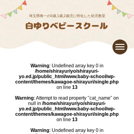
埼玉県唯一の0歳,1歳,2歳児に特化した幼児教室
Warning
: Undefined array key 0 in
/home/shirayuriyo/shirayuri-
yo.ed.jp/public_html/www.baby-school/wp-
content/themes/kawagoe-shirayuri/single.php
on line
13
Warning
: Attempt to read property "cat_name" on
null in
/home/shirayuriyo/shirayuri-
yo.ed.jp/public_html/www.baby-school/wp-
content/themes/kawagoe-shirayuri/single.php
on line
13
Warning
: Undefined array key 0 in