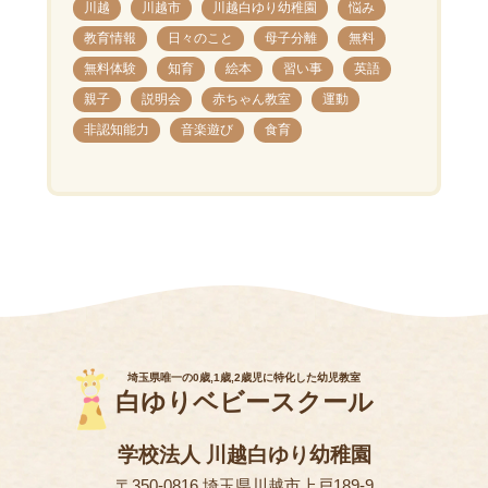
川越
川越市
川越白ゆり幼稚園
悩み
教育情報
日々のこと
母子分離
無料
無料体験
知育
絵本
習い事
英語
親子
説明会
赤ちゃん教室
運動
非認知能力
音楽遊び
食育
埼玉県唯一の0歳,1歳,2歳児に特化した幼児教室
白ゆりベビースクール
学校法人 川越白ゆり幼稚園
〒350-0816 埼玉県川越市上戸189-9