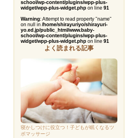
school/wp-content/plugins/wpp-plus-
widget/wpp-plus-widget.php
on line
91
Warning
: Attempt to read property "name"
on null in
/home/shirayuriyo/shirayuri-
yo.ed.jp/public_html/www.baby-
school/wp-content/plugins/wpp-plus-
widget/wpp-plus-widget.php
on line
91
よく読まれる記事
寝かしつけに役立つ！子どもが眠くなるツ
ボマッサージ