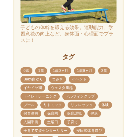
子どもの体幹を鍛える効果。運動能力、学
習意欲の向上など、身体面・心理面でプラ
スに！
タグ
0歳
1歳
1歳0ヶ月
1歳6ヶ月
2歳
Baby白ゆり
つみき
イベント
イヤイヤ期
ウェスタ川越
トイレトレーニング
ドルフィンクラブ
プール
リトミック
リフレッシュ
体験
保育参観
保育園
保育環境
健康
入園準備
土曜日
子育て
子育て支援センターリリー
安田式体育遊び