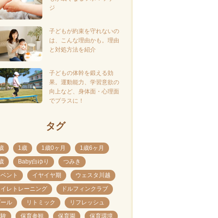
ジ
子どもが約束を守れないの
は、こんな理由かも。理由
と対処方法を紹介
子どもの体幹を鍛える効
果。運動能力、学習意欲の
向上など、身体面・心理面
でプラスに！
タグ
歳
1歳
1歳0ヶ月
1歳6ヶ月
歳
Baby白ゆり
つみき
イベント
イヤイヤ期
ウェスタ川越
トイレトレーニング
ドルフィンクラブ
プール
リトミック
リフレッシュ
体験
保育参観
保育園
保育環境