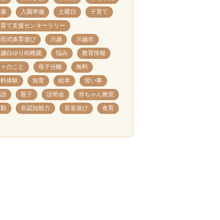
健康
入園準備
土曜日
子育て
子育て支援センターリリー
安田式体育遊び
川越
川越市
川越白ゆり幼稚園
悩み
教育情報
日々のこと
母子分離
無料
無料体験
知育
絵本
習い事
英語
親子
説明会
赤ちゃん教室
運動
非認知能力
音楽遊び
食育