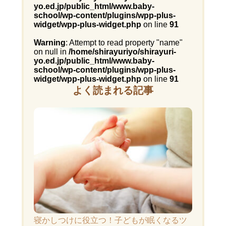
yo.ed.jp/public_html/www.baby-
school/wp-content/plugins/wpp-plus-
widget/wpp-plus-widget.php
on line
91
Warning
: Attempt to read property "name"
on null in
/home/shirayuriyo/shirayuri-
yo.ed.jp/public_html/www.baby-
school/wp-content/plugins/wpp-plus-
widget/wpp-plus-widget.php
on line
91
よく読まれる記事
寝かしつけに役立つ！子どもが眠くなるツ