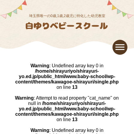
埼玉県唯一の0歳,1歳,2歳児に特化した幼児教室
Warning
: Undefined array key 0 in
/home/shirayuriyo/shirayuri-
yo.ed.jp/public_html/www.baby-school/wp-
content/themes/kawagoe-shirayuri/single.php
on line
13
Warning
: Attempt to read property "cat_name" on
null in
/home/shirayuriyo/shirayuri-
yo.ed.jp/public_html/www.baby-school/wp-
content/themes/kawagoe-shirayuri/single.php
on line
13
Warning
: Undefined array key 0 in