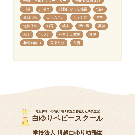
子育て支援センターリリー
安田式体育遊び
川越
川越市
川越白ゆり幼稚園
悩み
教育情報
日々のこと
母子分離
無料
無料体験
知育
絵本
習い事
英語
親子
説明会
赤ちゃん教室
運動
非認知能力
音楽遊び
食育
埼玉県唯一の0歳,1歳,2歳児に特化した幼児教室
白ゆりベビースクール
学校法人 川越白ゆり幼稚園