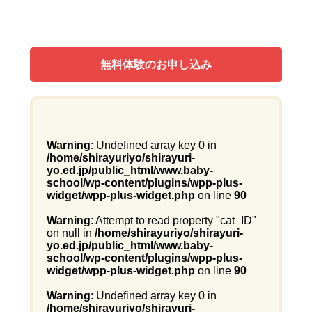
無料体験のお申し込み
Warning
: Undefined array key 0 in
/home/shirayuriyo/shirayuri-
yo.ed.jp/public_html/www.baby-
school/wp-content/plugins/wpp-plus-
widget/wpp-plus-widget.php
on line
90
Warning
: Attempt to read property "cat_ID"
on null in
/home/shirayuriyo/shirayuri-
yo.ed.jp/public_html/www.baby-
school/wp-content/plugins/wpp-plus-
widget/wpp-plus-widget.php
on line
90
Warning
: Undefined array key 0 in
/home/shirayuriyo/shirayuri-