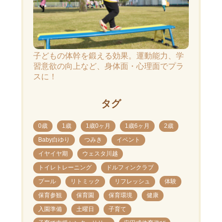
子どもの体幹を鍛える効果。運動能力、学
習意欲の向上など、身体面・心理面でプラ
スに！
タグ
0歳
1歳
1歳0ヶ月
1歳6ヶ月
2歳
Baby白ゆり
つみき
イベント
イヤイヤ期
ウェスタ川越
トイレトレーニング
ドルフィンクラブ
プール
リトミック
リフレッシュ
体験
保育参観
保育園
保育環境
健康
入園準備
土曜日
子育て