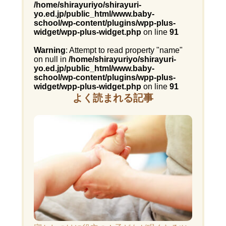
/home/shirayuriyo/shirayuri-
yo.ed.jp/public_html/www.baby-
school/wp-content/plugins/wpp-plus-
widget/wpp-plus-widget.php
on line
91
Warning
: Attempt to read property "name"
on null in
/home/shirayuriyo/shirayuri-
yo.ed.jp/public_html/www.baby-
school/wp-content/plugins/wpp-plus-
widget/wpp-plus-widget.php
on line
91
よく読まれる記事