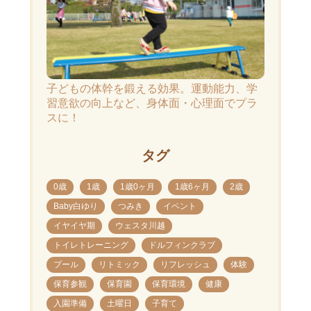
子どもの体幹を鍛える効果。運動能力、学
習意欲の向上など、身体面・心理面でプラ
スに！
タグ
0歳
1歳
1歳0ヶ月
1歳6ヶ月
2歳
Baby白ゆり
つみき
イベント
イヤイヤ期
ウェスタ川越
トイレトレーニング
ドルフィンクラブ
プール
リトミック
リフレッシュ
体験
保育参観
保育園
保育環境
健康
入園準備
土曜日
子育て