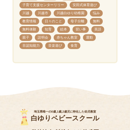
子育て支援センターリリー
安田式体育遊び
川越
川越市
川越白ゆり幼稚園
悩み
教育情報
日々のこと
母子分離
無料
無料体験
知育
絵本
習い事
英語
親子
説明会
赤ちゃん教室
運動
非認知能力
音楽遊び
食育
埼玉県唯一の0歳,1歳,2歳児に特化した幼児教室
白ゆりベビースクール