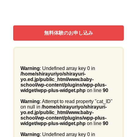
無料体験のお申し込み
Warning
: Undefined array key 0 in
/home/shirayuriyo/shirayuri-
yo.ed.jp/public_html/www.baby-
school/wp-content/plugins/wpp-plus-
widget/wpp-plus-widget.php
on line
90
Warning
: Attempt to read property "cat_ID"
on null in
/home/shirayuriyo/shirayuri-
yo.ed.jp/public_html/www.baby-
school/wp-content/plugins/wpp-plus-
widget/wpp-plus-widget.php
on line
90
Warning
: Undefined array key 0 in