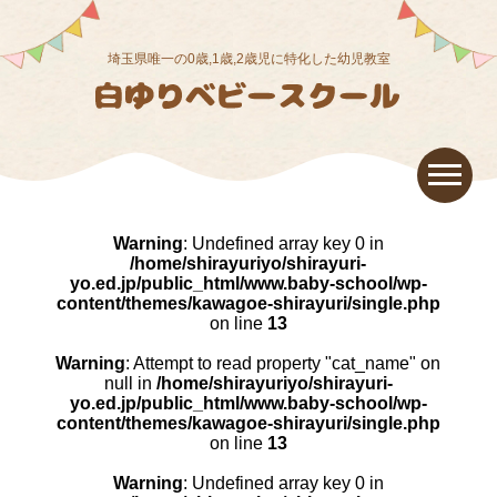
埼玉県唯一の0歳,1歳,2歳児に特化した幼児教室
Warning
: Undefined array key 0 in
/home/shirayuriyo/shirayuri-
yo.ed.jp/public_html/www.baby-school/wp-
content/themes/kawagoe-shirayuri/single.php
on line
13
Warning
: Attempt to read property "cat_name" on
null in
/home/shirayuriyo/shirayuri-
yo.ed.jp/public_html/www.baby-school/wp-
content/themes/kawagoe-shirayuri/single.php
on line
13
Warning
: Undefined array key 0 in