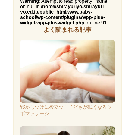
Warning
: Attempt to read property "name"
on null in
/home/shirayuriyo/shirayuri-
yo.ed.jp/public_html/www.baby-
school/wp-content/plugins/wpp-plus-
widget/wpp-plus-widget.php
on line
91
よく読まれる記事
寝かしつけに役立つ！子どもが眠くなるツ
ボマッサージ