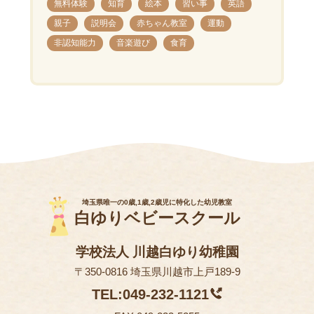
無料体験
知育
絵本
習い事
英語
親子
説明会
赤ちゃん教室
運動
非認知能力
音楽遊び
食育
埼玉県唯一の0歳,1歳,2歳児に特化した幼児教室
白ゆりベビースクール
学校法人 川越白ゆり幼稚園
〒350-0816 埼玉県川越市上戸189-9
TEL:049-232-1121