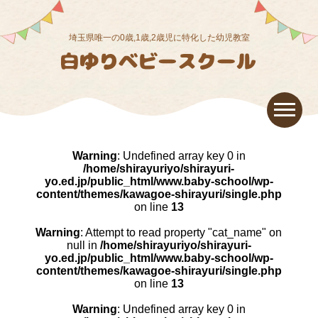
埼玉県唯一の0歳,1歳,2歳児に特化した幼児教室
Warning
: Undefined array key 0 in
/home/shirayuriyo/shirayuri-
yo.ed.jp/public_html/www.baby-school/wp-
content/themes/kawagoe-shirayuri/single.php
on line
13
Warning
: Attempt to read property "cat_name" on
null in
/home/shirayuriyo/shirayuri-
yo.ed.jp/public_html/www.baby-school/wp-
content/themes/kawagoe-shirayuri/single.php
on line
13
Warning
: Undefined array key 0 in