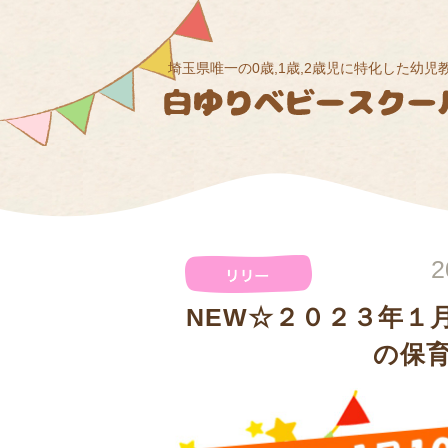
埼玉県唯一の0歳,1歳,2歳児に特化した幼児
2
NEW☆２０２３年１
の保