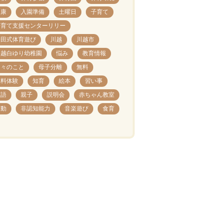
健康
入園準備
土曜日
子育て
子育て支援センターリリー
安田式体育遊び
川越
川越市
川越白ゆり幼稚園
悩み
教育情報
日々のこと
母子分離
無料
無料体験
知育
絵本
習い事
英語
親子
説明会
赤ちゃん教室
運動
非認知能力
音楽遊び
食育