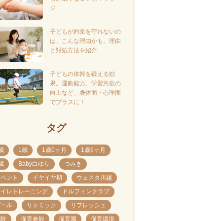
ジ
子どもが約束を守れないの
は、こんな理由かも。理由
と対処方法を紹介
子どもの体幹を鍛える効
果。運動能力、学習意欲の
向上など、身体面・心理面
でプラスに！
タグ
歳
1歳
1歳0ヶ月
1歳6ヶ月
歳
Baby白ゆり
つみき
イベント
イヤイヤ期
ウェスタ川越
トイレトレーニング
ドルフィンクラブ
プール
リトミック
リフレッシュ
体験
保育参観
保育園
保育環境