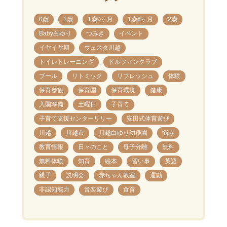
0歳
1歳
1歳0ヶ月
1歳6ヶ月
2歳
Baby白ゆり
つみき
イベント
イヤイヤ期
ウェスタ川越
トイレトレーニング
ドルフィンクラブ
プール
リトミック
リフレッシュ
体験
保育参観
保育園
保育環境
健康
入園準備
土曜日
子育て
子育て支援センターリリー
安田式体育遊び
川越
川越市
川越白ゆり幼稚園
悩み
教育情報
日々のこと
母子分離
無料
無料体験
知育
絵本
習い事
英語
親子
説明会
赤ちゃん教室
運動
非認知能力
音楽遊び
食育