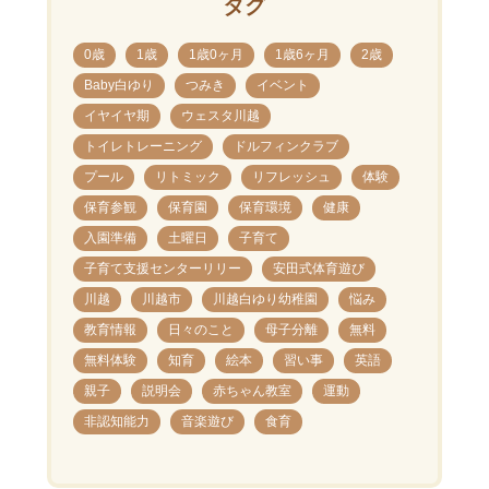
タグ
0歳
1歳
1歳0ヶ月
1歳6ヶ月
2歳
Baby白ゆり
つみき
イベント
イヤイヤ期
ウェスタ川越
トイレトレーニング
ドルフィンクラブ
プール
リトミック
リフレッシュ
体験
保育参観
保育園
保育環境
健康
入園準備
土曜日
子育て
子育て支援センターリリー
安田式体育遊び
川越
川越市
川越白ゆり幼稚園
悩み
教育情報
日々のこと
母子分離
無料
無料体験
知育
絵本
習い事
英語
親子
説明会
赤ちゃん教室
運動
非認知能力
音楽遊び
食育