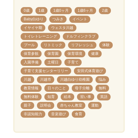
0歳
1歳
1歳0ヶ月
1歳6ヶ月
2歳
Baby白ゆり
つみき
イベント
イヤイヤ期
ウェスタ川越
トイレトレーニング
ドルフィンクラブ
プール
リトミック
リフレッシュ
体験
保育参観
保育園
保育環境
健康
入園準備
土曜日
子育て
子育て支援センターリリー
安田式体育遊び
川越
川越市
川越白ゆり幼稚園
悩み
教育情報
日々のこと
母子分離
無料
無料体験
知育
絵本
習い事
英語
親子
説明会
赤ちゃん教室
運動
非認知能力
音楽遊び
食育