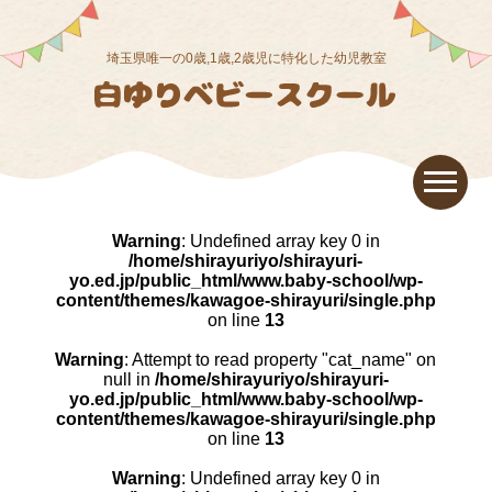
埼玉県唯一の0歳,1歳,2歳児に特化した幼児教室
Warning
: Undefined array key 0 in
/home/shirayuriyo/shirayuri-
yo.ed.jp/public_html/www.baby-school/wp-
content/themes/kawagoe-shirayuri/single.php
on line
13
Warning
: Attempt to read property "cat_name" on
null in
/home/shirayuriyo/shirayuri-
yo.ed.jp/public_html/www.baby-school/wp-
content/themes/kawagoe-shirayuri/single.php
on line
13
Warning
: Undefined array key 0 in