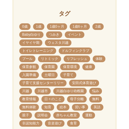
タグ
0歳
1歳
1歳0ヶ月
1歳6ヶ月
2歳
Baby白ゆり
つみき
イベント
イヤイヤ期
ウェスタ川越
トイレトレーニング
ドルフィンクラブ
プール
リトミック
リフレッシュ
体験
保育参観
保育園
保育環境
健康
入園準備
土曜日
子育て
子育て支援センターリリー
安田式体育遊び
川越
川越市
川越白ゆり幼稚園
悩み
教育情報
日々のこと
母子分離
無料
無料体験
知育
絵本
習い事
英語
親子
説明会
赤ちゃん教室
運動
非認知能力
音楽遊び
食育