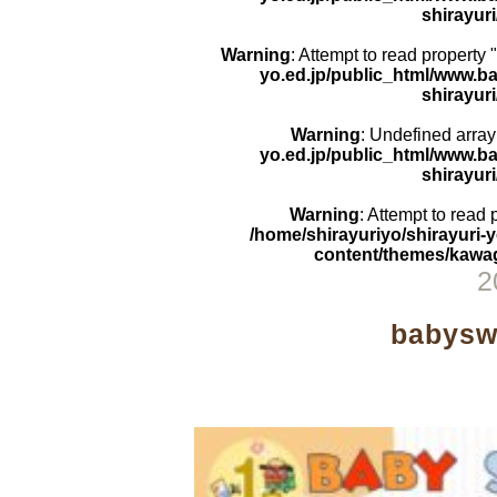
shirayur
Warning
: Attempt to read property 
yo.ed.jp/public_html/www.b
shirayur
Warning
: Undefined array
yo.ed.jp/public_html/www.b
shirayur
Warning
: Attempt to read
/home/shirayuriyo/shirayuri-
content/themes/kawag
2
babysw