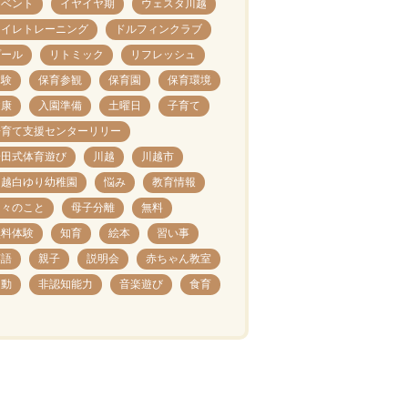
イベント
イヤイヤ期
ウェスタ川越
トイレトレーニング
ドルフィンクラブ
プール
リトミック
リフレッシュ
体験
保育参観
保育園
保育環境
健康
入園準備
土曜日
子育て
子育て支援センターリリー
安田式体育遊び
川越
川越市
川越白ゆり幼稚園
悩み
教育情報
日々のこと
母子分離
無料
無料体験
知育
絵本
習い事
英語
親子
説明会
赤ちゃん教室
運動
非認知能力
音楽遊び
食育