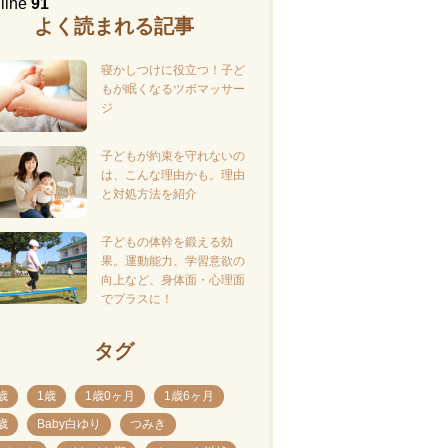
 line
91
よく読まれる記事
寝かしつけに役立つ！子ど
もが眠くなるツボマッサー
ジ
子どもが約束を守れないの
は、こんな理由かも。理由
と対処方法を紹介
子どもの体幹を鍛える効
果。運動能力、学習意欲の
向上など、身体面・心理面
でプラスに！
タグ
歳
1歳
1歳0ヶ月
1歳6ヶ月
歳
Baby白ゆり
つみき