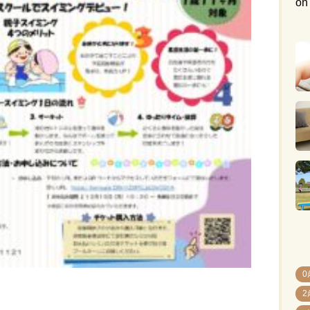
on
0
2