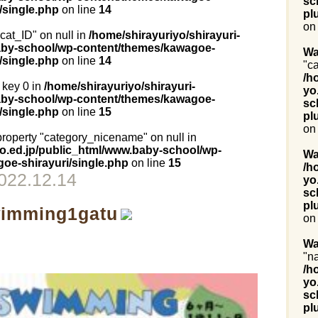
sc
i/single.php
on line
14
pl
on
"cat_ID" on null in
/home/shirayuriyo/shirayuri-
aby-school/wp-content/themes/kawagoe-
Wa
i/single.php
on line
14
"ca
/h
 key 0 in
/home/shirayuriyo/shirayuri-
yo
aby-school/wp-content/themes/kawagoe-
sc
i/single.php
on line
15
pl
on
 property "category_nicename" on null in
yo.ed.jp/public_html/www.baby-school/wp-
Wa
oe-shirayuri/single.php
on line
15
/h
022.12.14
yo
sc
pl
imming1gatu
on
Wa
"n
/h
yo
sc
pl