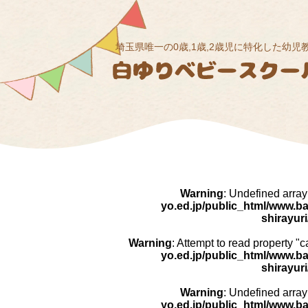
埼玉県唯一の0歳,1歳,2歳児に特化した幼児
Warning
: Undefined array
yo.ed.jp/public_html/www.b
shirayur
Warning
: Attempt to read property "
yo.ed.jp/public_html/www.b
shirayur
Warning
: Undefined array
yo.ed.jp/public_html/www.b