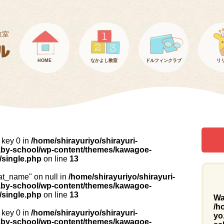
教室
HOME
なかよし教室
ドルフィンクラブ
リ
 key 0 in
/home/shirayuriyo/shirayuri-
aby-school/wp-content/themes/kawagoe-
i/single.php
on line
13
cat_name" on null in
/home/shirayuriyo/shirayuri-
aby-school/wp-content/themes/kawagoe-
i/single.php
on line
13
Wa
/h
 key 0 in
/home/shirayuriyo/shirayuri-
yo
aby-school/wp-content/themes/kawagoe-