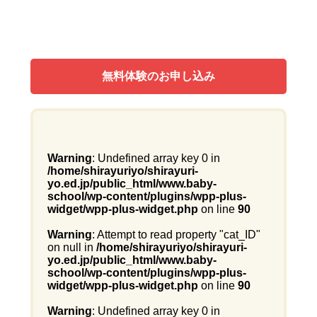
無料体験のお申し込み
Warning
: Undefined array key 0 in
/home/shirayuriyo/shirayuri-
yo.ed.jp/public_html/www.baby-
school/wp-content/plugins/wpp-plus-
widget/wpp-plus-widget.php
on line
90
Warning
: Attempt to read property "cat_ID"
on null in
/home/shirayuriyo/shirayuri-
yo.ed.jp/public_html/www.baby-
school/wp-content/plugins/wpp-plus-
widget/wpp-plus-widget.php
on line
90
Warning
: Undefined array key 0 in