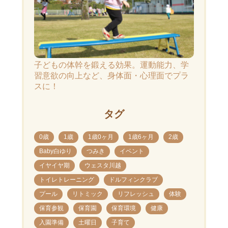
子どもの体幹を鍛える効果。運動能力、学
習意欲の向上など、身体面・心理面でプラ
スに！
タグ
0歳
1歳
1歳0ヶ月
1歳6ヶ月
2歳
Baby白ゆり
つみき
イベント
イヤイヤ期
ウェスタ川越
トイレトレーニング
ドルフィンクラブ
プール
リトミック
リフレッシュ
体験
保育参観
保育園
保育環境
健康
入園準備
土曜日
子育て