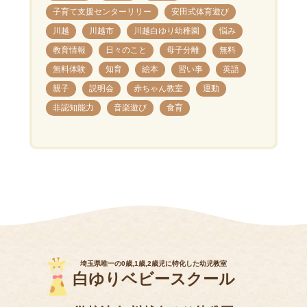
子育て支援センターリリー
安田式体育遊び
川越
川越市
川越白ゆり幼稚園
悩み
教育情報
日々のこと
母子分離
無料
無料体験
知育
絵本
習い事
英語
親子
説明会
赤ちゃん教室
運動
非認知能力
音楽遊び
食育
埼玉県唯一の0歳,1歳,2歳児に特化した幼児教室
白ゆりベビースクール