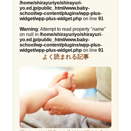
/home/shirayuriyo/shirayuri-
yo.ed.jp/public_html/www.baby-
school/wp-content/plugins/wpp-plus-
widget/wpp-plus-widget.php
on line
91
Warning
: Attempt to read property "name"
on null in
/home/shirayuriyo/shirayuri-
yo.ed.jp/public_html/www.baby-
school/wp-content/plugins/wpp-plus-
widget/wpp-plus-widget.php
on line
91
よく読まれる記事