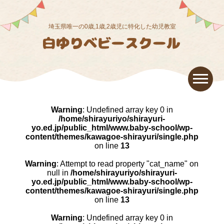
埼玉県唯一の0歳,1歳,2歳児に特化した幼児教室
Warning
: Undefined array key 0 in
/home/shirayuriyo/shirayuri-
yo.ed.jp/public_html/www.baby-school/wp-
content/themes/kawagoe-shirayuri/single.php
on line
13
Warning
: Attempt to read property "cat_name" on
null in
/home/shirayuriyo/shirayuri-
yo.ed.jp/public_html/www.baby-school/wp-
content/themes/kawagoe-shirayuri/single.php
on line
13
Warning
: Undefined array key 0 in