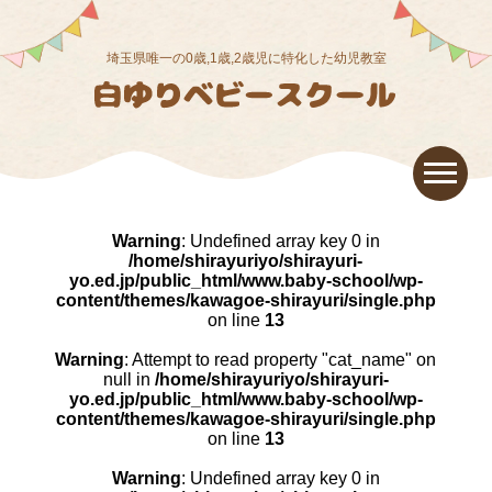
埼玉県唯一の0歳,1歳,2歳児に特化した幼児教室
Warning
: Undefined array key 0 in
/home/shirayuriyo/shirayuri-
yo.ed.jp/public_html/www.baby-school/wp-
content/themes/kawagoe-shirayuri/single.php
on line
13
Warning
: Attempt to read property "cat_name" on
null in
/home/shirayuriyo/shirayuri-
yo.ed.jp/public_html/www.baby-school/wp-
content/themes/kawagoe-shirayuri/single.php
on line
13
Warning
: Undefined array key 0 in