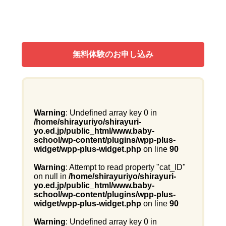
無料体験のお申し込み
Warning
: Undefined array key 0 in
/home/shirayuriyo/shirayuri-
yo.ed.jp/public_html/www.baby-
school/wp-content/plugins/wpp-plus-
widget/wpp-plus-widget.php
on line
90
Warning
: Attempt to read property "cat_ID"
on null in
/home/shirayuriyo/shirayuri-
yo.ed.jp/public_html/www.baby-
school/wp-content/plugins/wpp-plus-
widget/wpp-plus-widget.php
on line
90
Warning
: Undefined array key 0 in