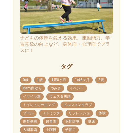
子どもの体幹を鍛える効果。運動能力、学
習意欲の向上など、身体面・心理面でプラ
スに！
タグ
0歳
1歳
1歳0ヶ月
1歳6ヶ月
2歳
Baby白ゆり
つみき
イベント
イヤイヤ期
ウェスタ川越
トイレトレーニング
ドルフィンクラブ
プール
リトミック
リフレッシュ
体験
保育参観
保育園
保育環境
健康
入園準備
土曜日
子育て