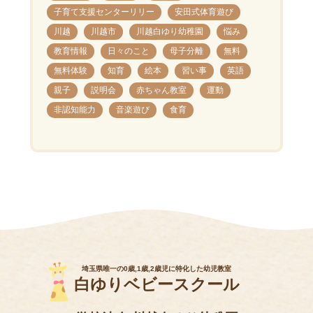
子育て支援センターリリー
安田式体育遊び
川越
川越市
川越白ゆり幼稚園
悩み
教育情報
日々のこと
母子分離
無料
無料体験
知育
絵本
習い事
英語
親子
説明会
赤ちゃん教室
運動
非認知能力
音楽遊び
食育
埼玉県唯一の0歳,1歳,2歳児に特化した幼児教室
白ゆりベビースクール