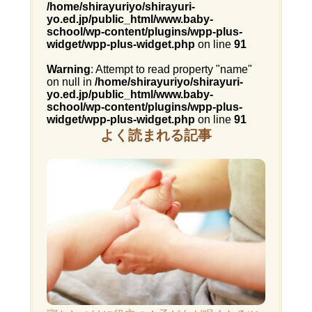
/home/shirayuriyo/shirayuri-
yo.ed.jp/public_html/www.baby-
school/wp-content/plugins/wpp-plus-
widget/wpp-plus-widget.php
on line
91
Warning
: Attempt to read property "name"
on null in
/home/shirayuriyo/shirayuri-
yo.ed.jp/public_html/www.baby-
school/wp-content/plugins/wpp-plus-
widget/wpp-plus-widget.php
on line
91
よく読まれる記事