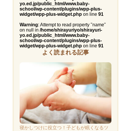
yo.ed.jp/public_html/www.baby-
school/wp-content/plugins/wpp-plus-
widget/wpp-plus-widget.php
on line
91
Warning
: Attempt to read property "name"
on null in
/home/shirayuriyo/shirayuri-
yo.ed.jp/public_html/www.baby-
school/wp-content/plugins/wpp-plus-
widget/wpp-plus-widget.php
on line
91
よく読まれる記事
寝かしつけに役立つ！子どもが眠くなるツ