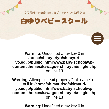
埼玉県唯一の0歳,1歳,2歳児に特化した幼児教室
Warning
: Undefined array key 0 in
/home/shirayuriyo/shirayuri-
yo.ed.jp/public_html/www.baby-school/wp-
content/themes/kawagoe-shirayuri/single.php
on line
13
Warning
: Attempt to read property "cat_name" on
null in
/home/shirayuriyo/shirayuri-
yo.ed.jp/public_html/www.baby-school/wp-
content/themes/kawagoe-shirayuri/single.php
on line
13
Warning
: Undefined array key 0 in