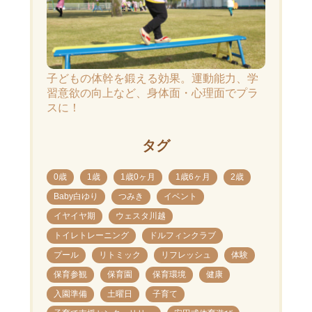
子どもの体幹を鍛える効果。運動能力、学
習意欲の向上など、身体面・心理面でプラ
スに！
タグ
0歳
1歳
1歳0ヶ月
1歳6ヶ月
2歳
Baby白ゆり
つみき
イベント
イヤイヤ期
ウェスタ川越
トイレトレーニング
ドルフィンクラブ
プール
リトミック
リフレッシュ
体験
保育参観
保育園
保育環境
健康
入園準備
土曜日
子育て