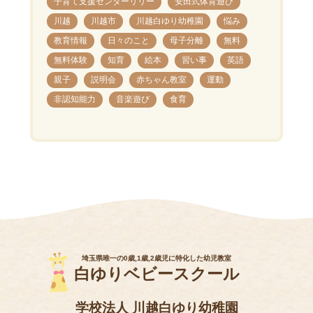
子育て支援センターリリー
安田式体育遊び
川越
川越市
川越白ゆり幼稚園
悩み
教育情報
日々のこと
母子分離
無料
無料体験
知育
絵本
習い事
英語
親子
説明会
赤ちゃん教室
運動
非認知能力
音楽遊び
食育
埼玉県唯一の0歳,1歳,2歳児に特化した幼児教室
白ゆりベビースクール
学校法人 川越白ゆり幼稚園