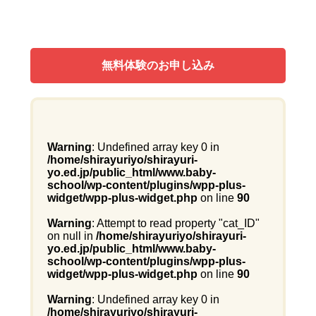
無料体験のお申し込み
Warning
: Undefined array key 0 in
/home/shirayuriyo/shirayuri-
yo.ed.jp/public_html/www.baby-
school/wp-content/plugins/wpp-plus-
widget/wpp-plus-widget.php
on line
90
Warning
: Attempt to read property "cat_ID"
on null in
/home/shirayuriyo/shirayuri-
yo.ed.jp/public_html/www.baby-
school/wp-content/plugins/wpp-plus-
widget/wpp-plus-widget.php
on line
90
Warning
: Undefined array key 0 in
/home/shirayuriyo/shirayuri-