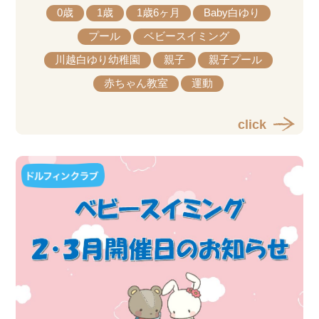
0歳
1歳
1歳6ヶ月
Baby白ゆり
プール
ベビースイミング
川越白ゆり幼稚園
親子
親子プール
赤ちゃん教室
運動
click