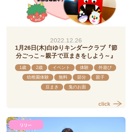
2022.12.26
1月26日(木)白ゆりキンダークラブ『節
分ごっこ～親子で豆まきをしよう～』
1歳
2歳
イベント
体験
外遊び
幼稚園体験
無料
節分
親子
豆まき
鬼のお面
click