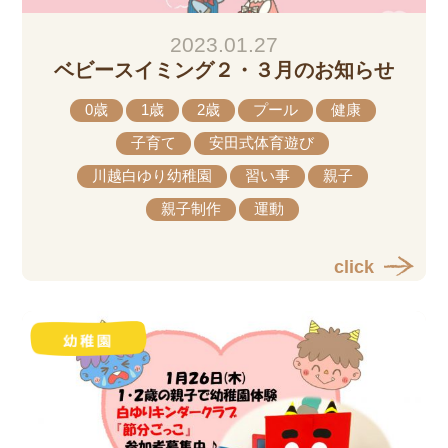
2023.01.27
ベビースイミング２・３月のお知らせ
0歳
1歳
2歳
プール
健康
子育て
安田式体育遊び
川越白ゆり幼稚園
習い事
親子
親子制作
運動
click