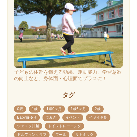
子どもの体幹を鍛える効果。運動能力、学習意欲
の向上など、身体面・心理面でプラスに！
タグ
0歳
1歳
1歳0ヶ月
1歳6ヶ月
2歳
Baby白ゆり
つみき
イベント
イヤイヤ期
ウェスタ川越
トイレトレーニング
ドルフィンクラブ
プール
リトミック