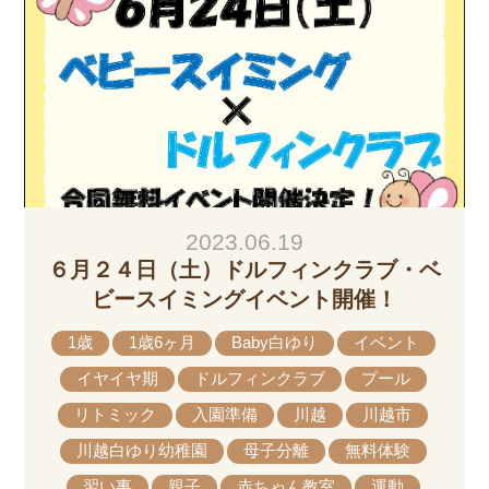
2023.06.19
６月２４日（土）ドルフィンクラブ・ベ
ビースイミングイベント開催！
1歳
1歳6ヶ月
Baby白ゆり
イベント
イヤイヤ期
ドルフィンクラブ
プール
リトミック
入園準備
川越
川越市
川越白ゆり幼稚園
母子分離
無料体験
習い事
親子
赤ちゃん教室
運動