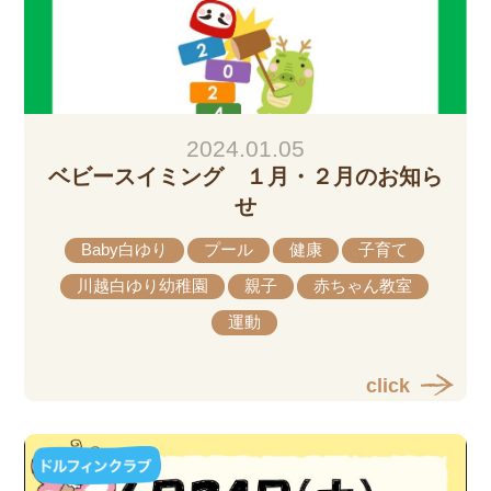
2024.01.05
ベビースイミング １月・２月のお知ら
せ
Baby白ゆり
プール
健康
子育て
川越白ゆり幼稚園
親子
赤ちゃん教室
運動
click