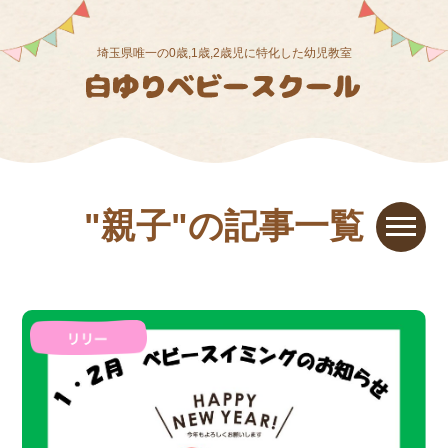
埼玉県唯一の0歳,1歳,2歳児に特化した幼児教室
"親子"の記事一覧