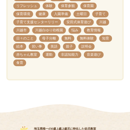
リフレッシュ
体験
保育参観
保育園
保育環境
健康
入園準備
土曜日
子育て
子育て支援センターリリー
安田式体育遊び
川越
川越市
川越白ゆり幼稚園
悩み
教育情報
日々のこと
母子分離
無料
無料体験
知育
絵本
習い事
英語
親子
説明会
赤ちゃん教室
運動
非認知能力
音楽遊び
食育
埼玉県唯一の0歳,1歳,2歳児に特化した幼児教室