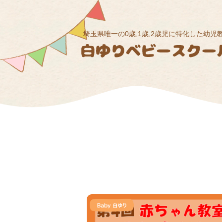
埼玉県唯一の0歳,1歳,2歳児に特化した幼児