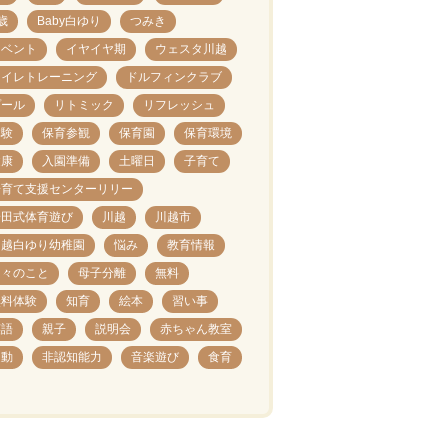
歳
Baby白ゆり
つみき
イベント
イヤイヤ期
ウェスタ川越
トイレトレーニング
ドルフィンクラブ
プール
リトミック
リフレッシュ
体験
保育参観
保育園
保育環境
健康
入園準備
土曜日
子育て
子育て支援センターリリー
安田式体育遊び
川越
川越市
川越白ゆり幼稚園
悩み
教育情報
日々のこと
母子分離
無料
無料体験
知育
絵本
習い事
英語
親子
説明会
赤ちゃん教室
運動
非認知能力
音楽遊び
食育