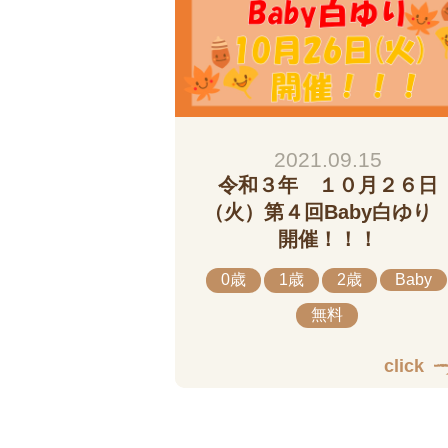
2021.09.15
令和３年 １０月２６日
（火）第４回Baby白ゆ
開催！！！
0歳
1歳
2歳
Baby
無料
click