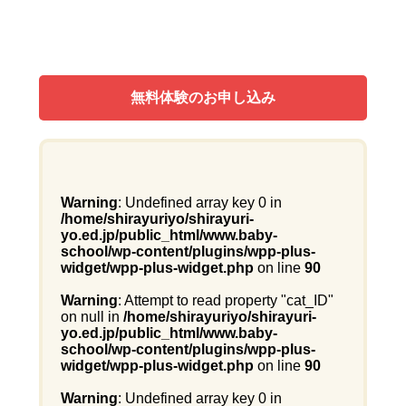
無料体験のお申し込み
Warning
: Undefined array key 0 in
/home/shirayuriyo/shirayuri-
yo.ed.jp/public_html/www.baby-
school/wp-content/plugins/wpp-plus-
widget/wpp-plus-widget.php
on line
90
Warning
: Attempt to read property "cat_ID"
on null in
/home/shirayuriyo/shirayuri-
yo.ed.jp/public_html/www.baby-
school/wp-content/plugins/wpp-plus-
widget/wpp-plus-widget.php
on line
90
Warning
: Undefined array key 0 in