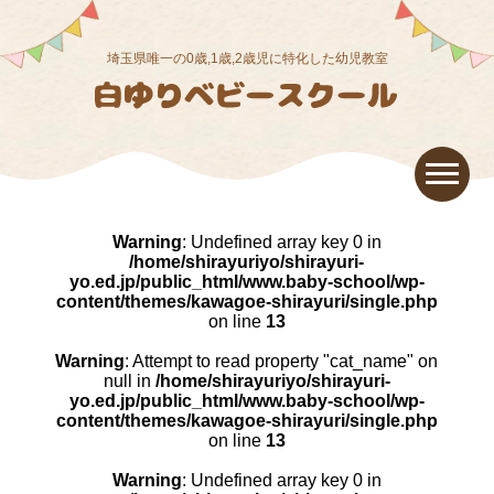
埼玉県唯一の0歳,1歳,2歳児に特化した幼児教室
Warning
: Undefined array key 0 in
/home/shirayuriyo/shirayuri-
yo.ed.jp/public_html/www.baby-school/wp-
content/themes/kawagoe-shirayuri/single.php
on line
13
Warning
: Attempt to read property "cat_name" on
null in
/home/shirayuriyo/shirayuri-
yo.ed.jp/public_html/www.baby-school/wp-
content/themes/kawagoe-shirayuri/single.php
on line
13
Warning
: Undefined array key 0 in