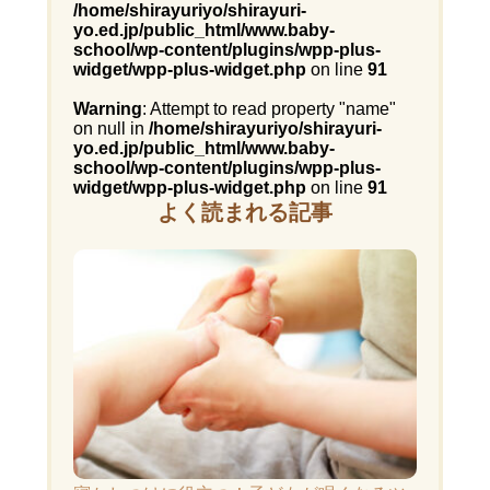
/home/shirayuriyo/shirayuri-
yo.ed.jp/public_html/www.baby-
school/wp-content/plugins/wpp-plus-
widget/wpp-plus-widget.php
on line
91
Warning
: Attempt to read property "name"
on null in
/home/shirayuriyo/shirayuri-
yo.ed.jp/public_html/www.baby-
school/wp-content/plugins/wpp-plus-
widget/wpp-plus-widget.php
on line
91
よく読まれる記事