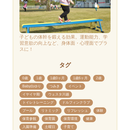
子どもの体幹を鍛える効果。運動能力、学
習意欲の向上など、身体面・心理面でプラ
スに！
タグ
0歳
1歳
1歳0ヶ月
1歳6ヶ月
2歳
Baby白ゆり
つみき
イベント
イヤイヤ期
ウェスタ川越
トイレトレーニング
ドルフィンクラブ
プール
リトミック
リフレッシュ
体験
保育参観
保育園
保育環境
健康
入園準備
土曜日
子育て