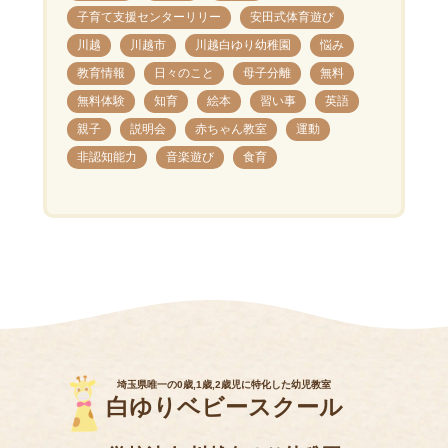
子育て支援センターリリー
安田式体育遊び
川越
川越市
川越白ゆり幼稚園
悩み
教育情報
日々のこと
母子分離
無料
無料体験
知育
絵本
習い事
英語
親子
説明会
赤ちゃん教室
運動
非認知能力
音楽遊び
食育
埼玉県唯一の0歳,1歳,2歳児に特化した幼児教室
白ゆりベビースクール