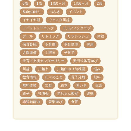
0歳
1歳
1歳0ヶ月
1歳6ヶ月
2歳
Baby白ゆり
つみき
イベント
イヤイヤ期
ウェスタ川越
トイレトレーニング
ドルフィンクラブ
プール
リトミック
リフレッシュ
体験
保育参観
保育園
保育環境
健康
入園準備
土曜日
子育て
子育て支援センターリリー
安田式体育遊び
川越
川越市
川越白ゆり幼稚園
悩み
教育情報
日々のこと
母子分離
無料
無料体験
知育
絵本
習い事
英語
親子
説明会
赤ちゃん教室
運動
非認知能力
音楽遊び
食育