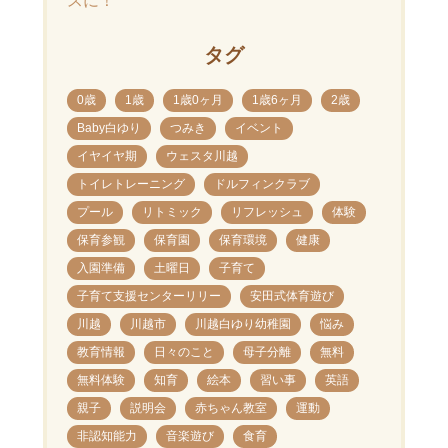
スに！
タグ
0歳
1歳
1歳0ヶ月
1歳6ヶ月
2歳
Baby白ゆり
つみき
イベント
イヤイヤ期
ウェスタ川越
トイレトレーニング
ドルフィンクラブ
プール
リトミック
リフレッシュ
体験
保育参観
保育園
保育環境
健康
入園準備
土曜日
子育て
子育て支援センターリリー
安田式体育遊び
川越
川越市
川越白ゆり幼稚園
悩み
教育情報
日々のこと
母子分離
無料
無料体験
知育
絵本
習い事
英語
親子
説明会
赤ちゃん教室
運動
非認知能力
音楽遊び
食育