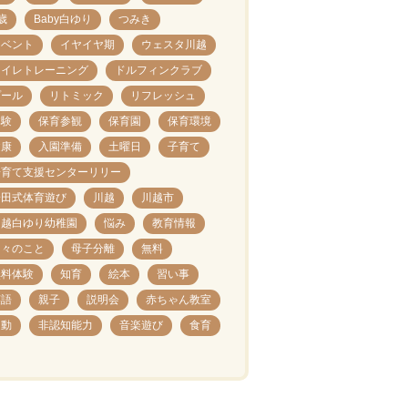
歳
Baby白ゆり
つみき
イベント
イヤイヤ期
ウェスタ川越
トイレトレーニング
ドルフィンクラブ
プール
リトミック
リフレッシュ
体験
保育参観
保育園
保育環境
健康
入園準備
土曜日
子育て
子育て支援センターリリー
安田式体育遊び
川越
川越市
川越白ゆり幼稚園
悩み
教育情報
日々のこと
母子分離
無料
無料体験
知育
絵本
習い事
英語
親子
説明会
赤ちゃん教室
運動
非認知能力
音楽遊び
食育