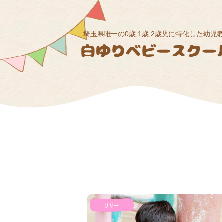
埼玉県唯一の0歳,1歳,2歳児に特化した幼児