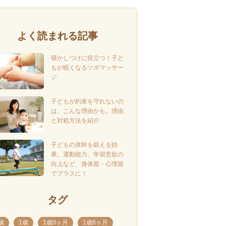
よく読まれる記事
寝かしつけに役立つ！子ど
もが眠くなるツボマッサー
ジ
子どもが約束を守れないの
は、こんな理由かも。理由
と対処方法を紹介
子どもの体幹を鍛える効
果。運動能力、学習意欲の
向上など、身体面・心理面
でプラスに！
タグ
歳
1歳
1歳0ヶ月
1歳6ヶ月