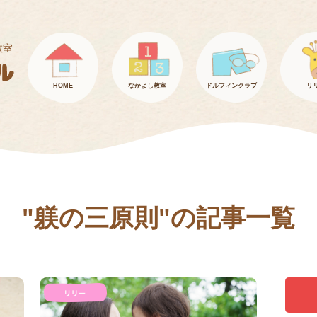
教室
HOME
なかよし教室
ドルフィンクラブ
リ
"躾の三原則"の記事一覧