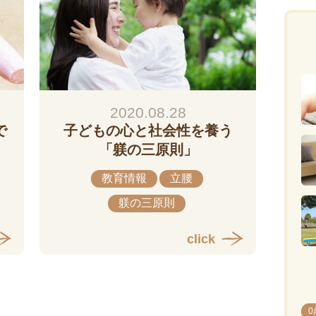
2020.08.28
で
子どもの心と社会性を養う
「躾の三原則」
教育情報
立腰
躾の三原則
click
0